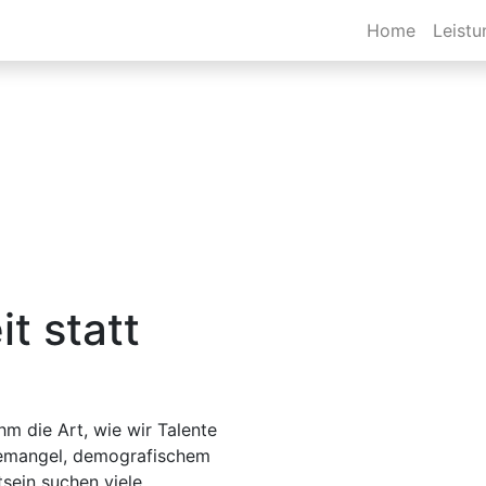
Home
Leist
t statt
hm die Art, wie wir Talente
ftemangel, demografischem
ein suchen viele