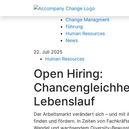
Kategorien:
Alle
Allgemein
Change Managment
Führung
Human Resources
News
22. Juli 2025
Human Resources
Open Hiring:
Chancengleichhei
Lebenslauf
Der Arbeitsmarkt verändert sich – und mit i
finden und fördern. In Zeiten von Fachkrä
Wandel und wachsendem Diversity-Bewussts